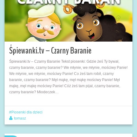
Śpiewanki.tv – Czarny Baranie
Śpiewanki.tv – Czarny Baranie Tekst piosenki: Gdzie żeś Ty bywał,
czarny baranie, czarny baranie? We młynie, we młynie, mościwy Panie!
We młynie, we młynie, mościwy Panie! Co żeś tam robił, czarny
baranie, czarny baranie? Męł mąkę, męł mąkę mościwy Panie! Męł
mąkę, męł mąkę mościwy Panie! Cóż żeś tam pijał, czarny baranie,
czarny baranie? Miodeczek…
Piosenki dla dzieci
tomasz