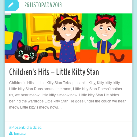
26 LISTOPADA 2018
Children’s Hits – Little Kitty Stan
Children’s Hits – Little Kitty Stan Tekst piosenki: Kitty, Kitty, kitty, kitty
Little kitty Stan Runs around the room, Little kitty Stan Doesn’t bother
us, we hear meow Little kitty’s meow now! Little kitty Stan He hides
behind the wardrobe Little kitty Stan He goes under the couch we hear
meow Little kitty’s meow now!…
Piosenki dla dzieci
tomasz