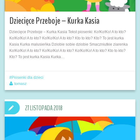
Dziecięce Przeboje – Kurka Kasia
Dziecięce Przeboje – Kurka Kasia Tekst piosenki: Ko!Ko!Ko! A to kto?
Ko!Ko!Ko! A to kto? Ko!Ko!Ko! A to kto? Kto to kto? Kto? To jest kurka
Kasia Kurka malusieńka Dziobie sobie dziobie Smaczniutkie ziarenka
Ko!Ko!Ko! A to kto? Ko!Ko!Ko! A to kto? Ko!Ko!Ko! A to kto? Kto to kto?
Kto? To jest kurka Kasia Kurka…
Piosenki dla dzieci
tomasz
27 LISTOPADA 2018