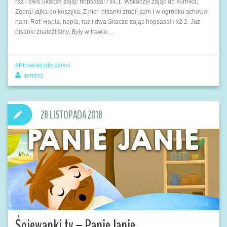
raz i dwa Skacze zając hopsasa! / x4 1. Wskoczył zając do kurnika,
Zebrał jajka do koszyka. Z nich pisanki zrobił sam I w ogródku schował
nam. Ref: Hopla, hopla, raz i dwa Skacze zając hopsasa! / x2 2. Już
pisanki znaleźliśmy, Były w trawie…
Piosenki dla dzieci
tomasz
28 LISTOPADA 2018
Śpiewanki.tv – Panie Janie