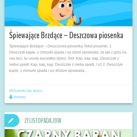
Śpiewające Brzdące – Deszczowa piosenka
Śpiewające Brzdące – Deszczowa piosenka Tekst piosenki: 1.
Deszczyk kapie, z chmurki spada i na ziemi opowiada, że tak z góry na
nas leci, by urosły wszystkie dzieci. Ref: Kap, kap, kap, Deszczyk z
nieba spadł. Kap, kap, kap, Deszczyk z nieba spadł. / x2 2. Deszczyk
kapie, z chmurki spada i po drodze opowiada,…
Piosenki dla dzieci
tomasz
27 LISTOPADA 2018