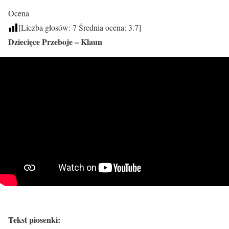
Ocena
[Liczba głosów:
7
Średnia ocena:
3.7
]
Dziecięce Przeboje – Klaun
Tekst piosenki: