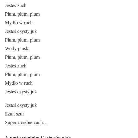
Jesteś zuch
Plum, plum, plum
Mydło w ruch
Jesteś czysty już
Plum, plum, plum
Wody plusk
Plum, plum, plum
Jesteś zuch
Plum, plum, plum
Mydło w ruch
Jesteś czysty już
Jesteś czysty już
Szur, szur
Super z ciebie zuch…
A może spodoba Ci się również: