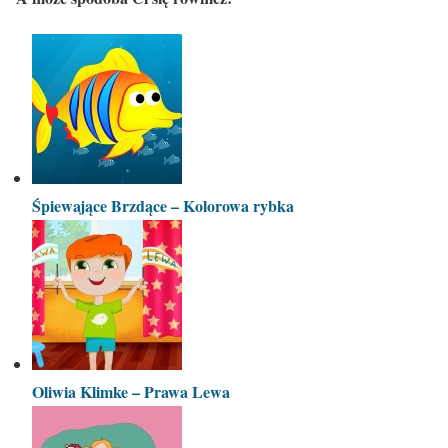
Śpiewające Brzdące – Kolorowa rybka
Oliwia Klimke – Prawa Lewa