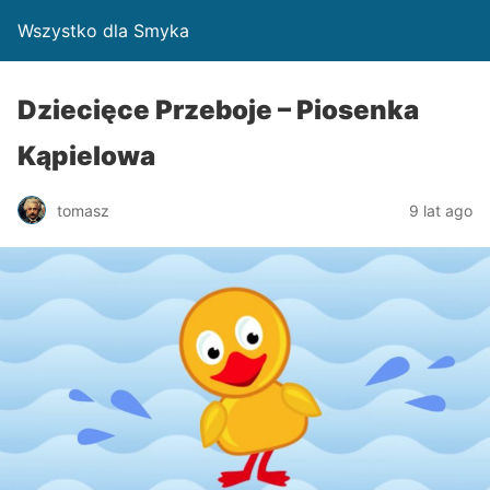
Wszystko dla Smyka
Dziecięce Przeboje – Piosenka
Kąpielowa
tomasz
9 lat ago