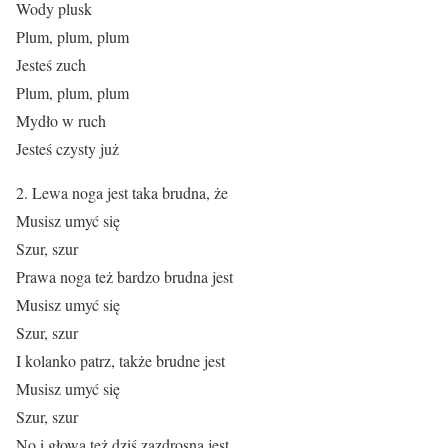
Wody plusk
Plum, plum, plum
Jesteś zuch
Plum, plum, plum
Mydło w ruch
Jesteś czysty już
2. Lewa noga jest taka brudna, że
Musisz umyć się
Szur, szur
Prawa noga też bardzo brudna jest
Musisz umyć się
Szur, szur
I kolanko patrz, także brudne jest
Musisz umyć się
Szur, szur
No i głowa też dziś zazdrosna jest