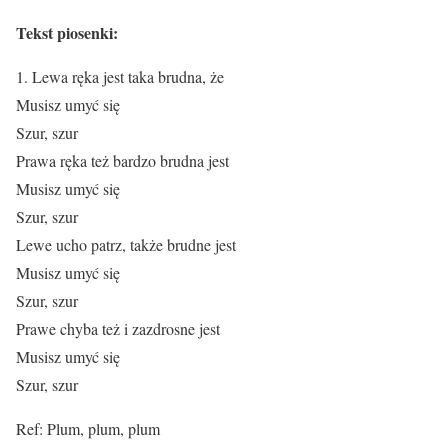
Tekst piosenki:
1. Lewa ręka jest taka brudna, że
Musisz umyć się
Szur, szur
Prawa ręka też bardzo brudna jest
Musisz umyć się
Szur, szur
Lewe ucho patrz, także brudne jest
Musisz umyć się
Szur, szur
Prawe chyba też i zazdrosne jest
Musisz umyć się
Szur, szur
Ref: Plum, plum, plum