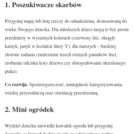
1. Poszukiwacze skarbów
Przygotuj mapę lub listę rzeczy do odnalezienia, dostosowaną do
wieku Twojego dziecka. Dla młodszych dzieci mogą to być proste
przedmioty w wyraźnych kolorach (czerwony liść, okrągły
kamyk, patyk w kształcie litery Y), dla starszych – bardziej
złożone zadania (znalezienie trzech różnych gatunków liści,
zrobienie odcisku kory drzewa czy sfotografowanie określonego
ptaka).
Co rozwija
: Spostrzegawczość, umiejętność kategoryzowania,
wiedzę przyrodniczą oraz orientację przestrzenną.
2. Mini ogródek
Wydziel dziecku niewielki kawałek ogrodu lub przygotuj
doniczki, w których będzie mogło zasadzić własne rośliny.