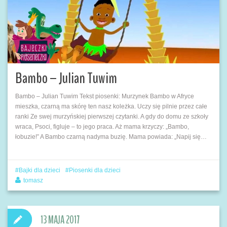
Bambo – Julian Tuwim
Bambo – Julian Tuwim Tekst piosenki: Murzynek Bambo w Afryce
mieszka, czarną ma skórę ten nasz koleżka. Uczy się pilnie przez całe
ranki Ze swej murzyńskiej pierwszej czytanki. A gdy do domu ze szkoły
wraca, Psoci, figluje – to jego praca. Aż mama krzyczy: „Bambo,
łobuzie!” A Bambo czarną nadyma buzię. Mama powiada: „Napij się…
Bajki dla dzieci
Piosenki dla dzieci
tomasz
13 MAJA 2017