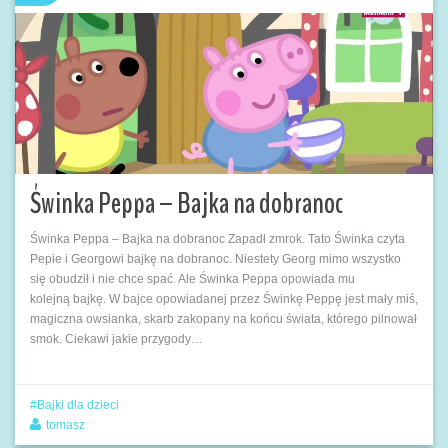
Świnka Peppa – Bajka na dobranoc
Świnka Peppa – Bajka na dobranoc Zapadł zmrok. Tato Świnka czyta
Pepie i Georgowi bajkę na dobranoc. Niestety Georg mimo wszystko
się obudził i nie chce spać. Ale Świnka Peppa opowiada mu
kolejną bajkę. W bajce opowiadanej przez Świnkę Peppę jest mały miś,
magiczna owsianka, skarb zakopany na końcu świata, którego pilnował
smok. Ciekawi jakie przygody…
Bajki dla dzieci
tomasz