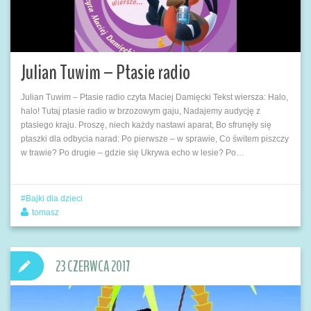
Julian Tuwim – Ptasie radio
Julian Tuwim – Ptasie radio czyta Maciej Damięcki Tekst wiersza: Halo,
halo! Tutaj ptasie radio w brzozowym gaju, Nadajemy audycję z
ptasiego kraju. Proszę, niech każdy nastawi aparat, Bo sfrunęły się
ptaszki dla odbycia narad: Po pierwsze – w sprawie, Co świtem piszczy
w trawie? Po drugie – gdzie się Ukrywa echo w lesie? Po…
Bajki dla dzieci
tomasz
23 CZERWCA 2017