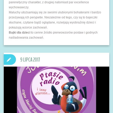
parenetyczny charakter, z drugiej natomiast par excellence
wychowawczy.
Maluchy utożsamiają się ze swoimi ulubionymi bohaterami i bardzo
przeżywają ich perypetie. Niezależnie od tego, czy są to bajeczki
słuchane, czytane bądź oglądane, rozwijają wyobraźnię dzieci i
pokazują wzorce zachowań.
Bajki dla dzieci
to cenne źródło pierwowzorów postaw i godnych
naśladowania zachowań.
9 LIPCA 2017