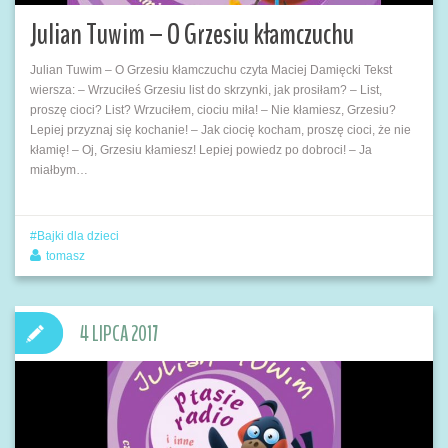
Julian Tuwim – O Grzesiu kłamczuchu
Julian Tuwim – O Grzesiu kłamczuchu czyta Maciej Damięcki Tekst
wiersza: – Wrzuciłeś Grzesiu list do skrzynki, jak prosiłam? – List,
proszę cioci? List? Wrzuciłem, ciociu miła! – Nie kłamiesz, Grzesiu?
Lepiej przyznaj się kochanie! – Jak ciocię kocham, proszę cioci, że nie
kłamię! – Oj, Grzesiu kłamiesz! Lepiej powiedz po dobroci! – Ja
miałbym…
Bajki dla dzieci
tomasz
4 LIPCA 2017