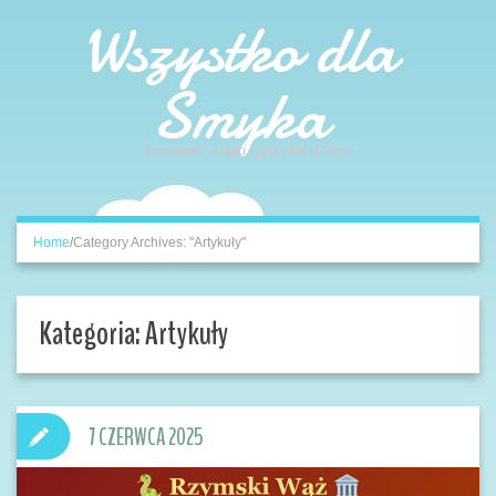
Wszystko dla
Smyka
piosenki, bajki i gry dla dzieci
Home
/
Category Archives: "Artykuły"
Kategoria:
Artykuły
7 CZERWCA 2025