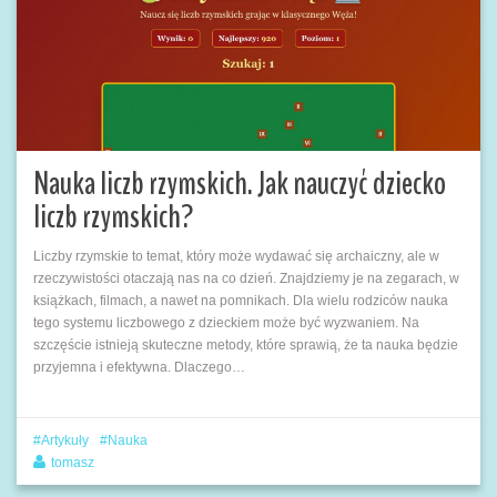
Nauka liczb rzymskich. Jak nauczyć dziecko
liczb rzymskich?
Liczby rzymskie to temat, który może wydawać się archaiczny, ale w
rzeczywistości otaczają nas na co dzień. Znajdziemy je na zegarach, w
książkach, filmach, a nawet na pomnikach. Dla wielu rodziców nauka
tego systemu liczbowego z dzieckiem może być wyzwaniem. Na
szczęście istnieją skuteczne metody, które sprawią, że ta nauka będzie
przyjemna i efektywna. Dlaczego…
Artykuły
Nauka
tomasz