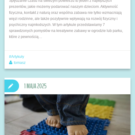
Spędzanie czasu na świeżym powietrzu to jeden z najlepszych
prezentów, jakie możemy podarować naszym dzieciom. Aktywność
fizyczna, kontakt z naturą oraz wspólna zabawa nie tylko wzmacniają
więzi rodzinne, ale także pozytywnie wpływają na rozwój fizyczny i
psychiczny najmłodszych. W tym artykule przedstawiamy 7
sprawdzonych pomysłów na kreatywne zabawy w ogrodzie lub parku,
które z pewnością…
Artykuły
tomasz
1 MAJA 2025