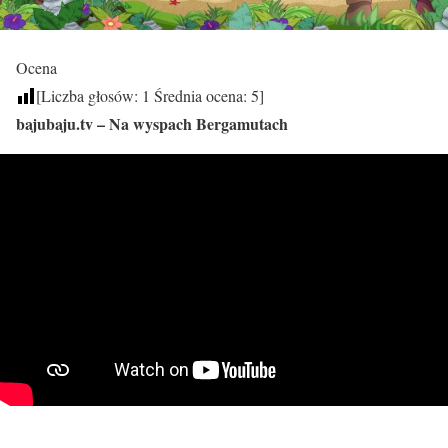
Ocena
[Liczba głosów:
1
Średnia ocena:
5
]
bajubaju.tv – Na wyspach Bergamutach