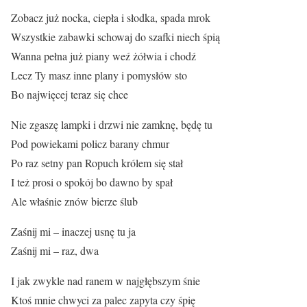
Zobacz już nocka, ciepła i słodka, spada mrok
Wszystkie zabawki schowaj do szafki niech śpią
Wanna pełna już piany weź żółwia i chodź
Lecz Ty masz inne plany i pomysłów sto
Bo najwięcej teraz się chce
Nie zgaszę lampki i drzwi nie zamknę, będę tu
Pod powiekami policz barany chmur
Po raz setny pan Ropuch królem się stał
I też prosi o spokój bo dawno by spał
Ale właśnie znów bierze ślub
Zaśnij mi – inaczej usnę tu ja
Zaśnij mi – raz, dwa
I jak zwykle nad ranem w najgłębszym śnie
Ktoś mnie chwyci za palec zapyta czy śpię