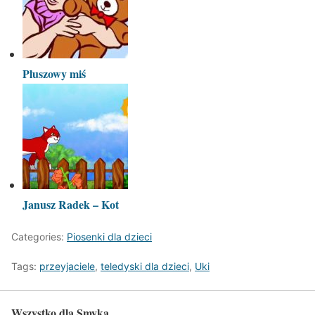
Pluszowy miś
Janusz Radek – Kot
Categories:
Piosenki dla dzieci
Tags:
przeyjaciele
,
teledyski dla dzieci
,
Uki
Wszystko dla Smyka