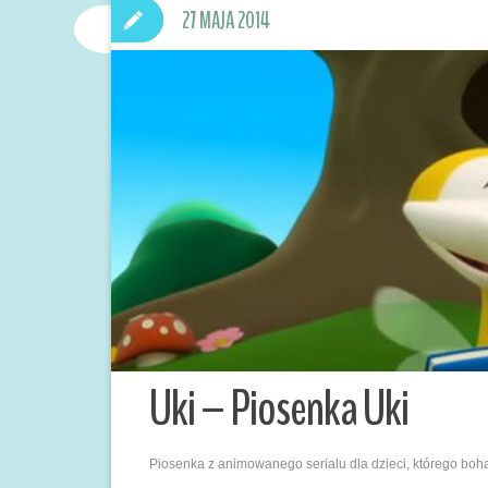
27 MAJA 2014
Uki – Piosenka Uki
Piosenka z animowanego serialu dla dzieci, którego boha