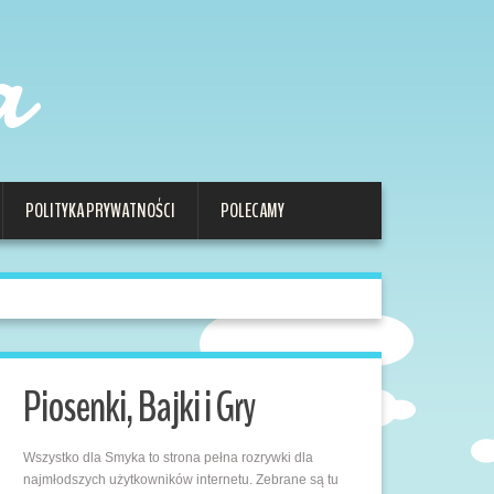
a
POLITYKA PRYWATNOŚCI
POLECAMY
Piosenki, Bajki i Gry
Wszystko dla Smyka to strona pełna rozrywki dla
najmłodszych użytkowników internetu. Zebrane są tu