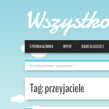
Wszystk
piosenki, bajki i gry dla dzieci
STRONA GŁÓWNA
WPISY
BAJKI DLA DZIECI
Home
/
Tag Archives: "przeyjaciele"
Tag:
przeyjaciele