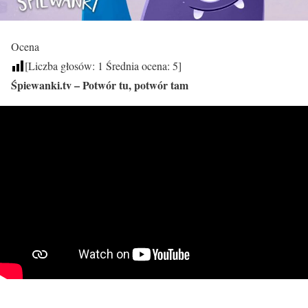
Ocena
[Liczba głosów:
1
Średnia ocena:
5
]
Śpiewanki.tv – Potwór tu, potwór tam