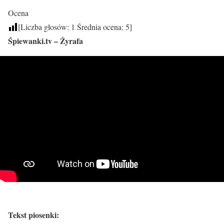
Ocena
[Liczba głosów:
1
Średnia ocena:
5
]
Śpiewanki.tv – Żyrafa
Tekst piosenki: