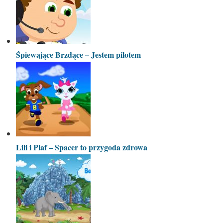
Śpiewające Brzdące – Jestem pilotem
Lili i Plaf – Spacer to przygoda zdrowa