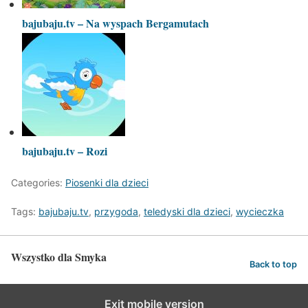
bajubaju.tv – Na wyspach Bergamutach
bajubaju.tv – Rozi
Categories:
Piosenki dla dzieci
Tags:
bajubaju.tv
,
przygoda
,
teledyski dla dzieci
,
wycieczka
Wszystko dla Smyka
Back to top
Exit mobile version