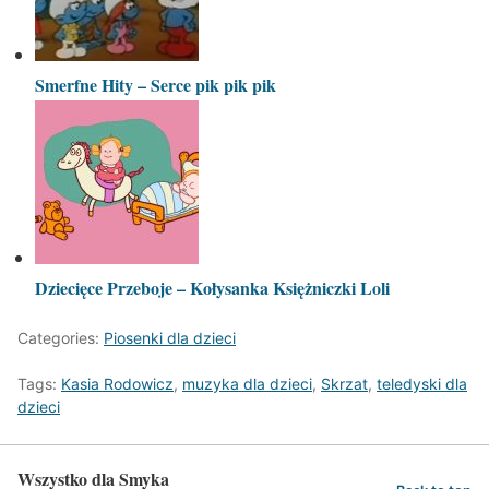
Smerfne Hity – Serce pik pik pik
Dziecięce Przeboje – Kołysanka Księżniczki Loli
Categories:
Piosenki dla dzieci
Tags:
Kasia Rodowicz
,
muzyka dla dzieci
,
Skrzat
,
teledyski dla
dzieci
Wszystko dla Smyka