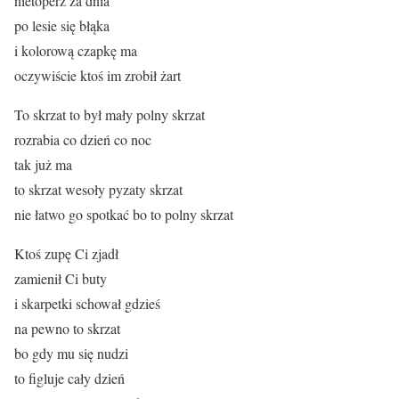
nietoperz za dnia
po lesie się błąka
i kolorową czapkę ma
oczywiście ktoś im zrobił żart
To skrzat to był mały polny skrzat
rozrabia co dzień co noc
tak już ma
to skrzat wesoły pyzaty skrzat
nie łatwo go spotkać bo to polny skrzat
Ktoś zupę Ci zjadł
zamienił Ci buty
i skarpetki schował gdzieś
na pewno to skrzat
bo gdy mu się nudzi
to figluje cały dzień