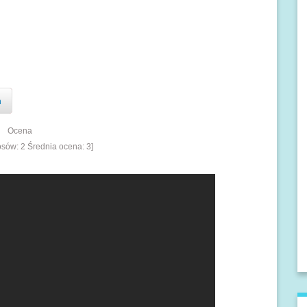
n
Ocena
łosów:
2
Średnia ocena:
3
]