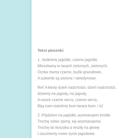
Tekst piosenki:
1. Jesteśmy jagódki, czarne jagódki,
Mieszkamy w lasach zielonych, zielonych,
Oczka mamy czarne, buźki granatowe,
A sukienki są zielone i seledynowe.
Ref: A kiedy dzień nadchodzi, dzień nadchodzi,
Idziemy na jagody, na jagody,
A nasze czarne serca, czarne serca,
Biją nam radośnie bum tarara bum. / x2
2. Pójdziem na jagódki, wysmarujem bródki
Trochę sobie zjemy, się wysmarujemy
Trochę do koszyka a resztę na głowę
I zaczniemy nowe życie jagodowe.