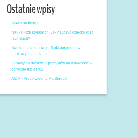
Ostatnie wpisy
Słowa na literę Ł
Nauka liczb rzymskich. Jak nauczyć dziecko liczb
rzymskich?
Nauka przez zabawę – 5 eksperymentów
naukowych dla dzieci
Zabawy na dworze: 7 pomysłów na aktywność w
ogrodzie lub parku
AIDA – Krecik Zielony Ma Berecik