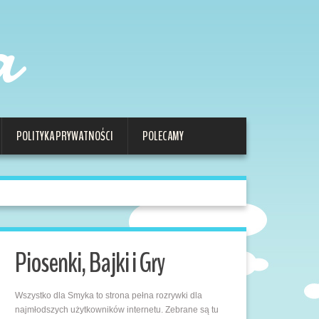
a
POLITYKA PRYWATNOŚCI
POLECAMY
Piosenki, Bajki i Gry
Wszystko dla Smyka to strona pełna rozrywki dla
najmłodszych użytkowników internetu. Zebrane są tu