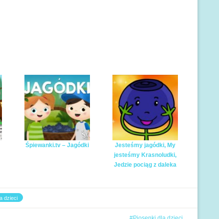
Śpiewanki.tv – Jagódki
Jesteśmy jagódki, My
jesteśmy Krasnoludki,
Jedzie pociąg z daleka
a dzieci
Piosenki dla dzieci