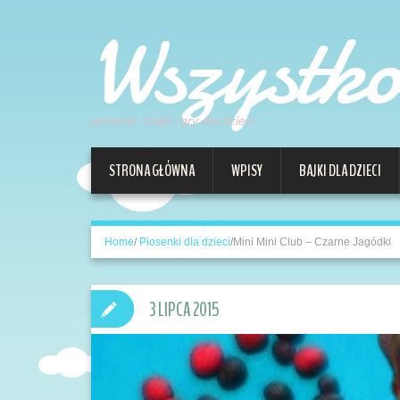
Wszystk
piosenki, bajki i gry dla dzieci
STRONA GŁÓWNA
WPISY
BAJKI DLA DZIECI
Home
/
Piosenki dla dzieci
/
Mini Mini Club – Czarne Jagódki
3 LIPCA 2015