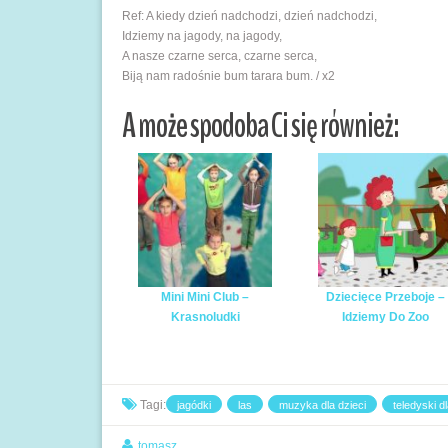
Ref: A kiedy dzień nadchodzi, dzień nadchodzi,
Idziemy na jagody, na jagody,
A nasze czarne serca, czarne serca,
Biją nam radośnie bum tarara bum. / x2
A może spodoba Ci się również:
Mini Mini Club –
Dziecięce Przeboje –
Krasnoludki
Idziemy Do Zoo
Tagi:
jagódki
las
muzyka dla dzieci
teledyski dl
tomasz