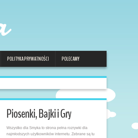
a
POLITYKA PRYWATNOŚCI
POLECAMY
Piosenki, Bajki i Gry
Wszystko dla Smyka to strona pełna rozrywki dla
najmłodszych użytkowników internetu. Zebrane są tu