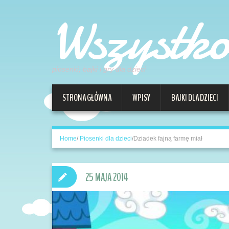
Wszystk
piosenki, bajki i gry dla dzieci
STRONA GŁÓWNA
WPISY
BAJKI DLA DZIECI
Home
/
Piosenki dla dzieci
/
Dziadek fajną farmę miał
25 MAJA 2014