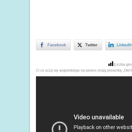
Facebook
Twitter
LinkedI
[Liczba gł
Ci co uczą się angielskiego na pewno znają piosenkę „Old 