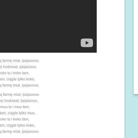
 farmę miał, ijaijaoooo,
ej hodował, ijaijaoooo,
koko tu i koko tam,
tam, ciągle tylko koko,
 farmę miał, ijaijaoooo.
ą farmę miał, ijaijaoooo
ej hodował, ijaijaoooo,
 muu tu i muu tam,
tam, ciągle tylko muu.
koko tu i koko tam,
tam, ciągle tylko koko,
 farmę miał, ijaijaoooo.