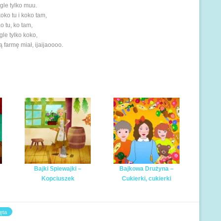
gle tylko muu.
koko tu i koko tam,
o tu, ko tam,
gle tylko koko,
 farmę miał, ijaijaoooo.
Bajki Spiewajki –
Bajkowa Drużyna –
Kopciuszek
Cukierki, cukierki
ęta