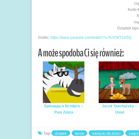
cią
Kurki 
K
cią
Dziadek fajną
źródło:
https://www.youtube.com/watch?v=fUX5kYzzi5Q
A może spodoba Ci się również:
Śpiewające Brzdące –
Jacek Stachursky –
Pani Zebra
Osioł
Tagi:
dziadek
farma
teledyski dla dzieci
zwięrz