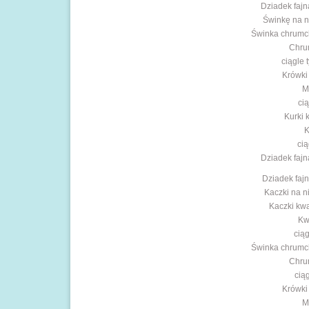
Dziadek fajną
Świnkę na ni
Świnka chrumch
Chrum
ciągle 
Krówki
M
cią
Kurki 
K
cią
Dziadek fajną
Dziadek fajn
Kaczki na ni
Kaczki kwa
Kw
ciąg
Świnka chrumch
Chrum
ciąg
Krówki
M