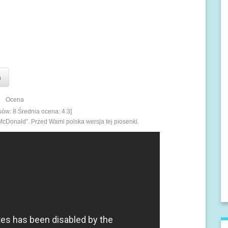
n
Ocena
osów:
8
Średnia ocena:
4.3
]
McDonald”. Przed Wami polska wersja tej piosenki.