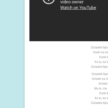
Dziadek fajną
Kurki na ni
Kurki 
Ko tu, ko 
Dziadek fajną
Dziadek fajn
Krówki na ni
Krówki
Mu tu, mu 
Kurki 
Ko tu, ko 
Dziadek fajną