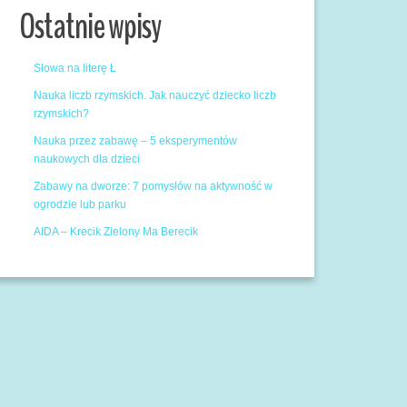
Ostatnie wpisy
Słowa na literę Ł
Nauka liczb rzymskich. Jak nauczyć dziecko liczb
rzymskich?
Nauka przez zabawę – 5 eksperymentów
naukowych dla dzieci
Zabawy na dworze: 7 pomysłów na aktywność w
ogrodzie lub parku
AIDA – Krecik Zielony Ma Berecik