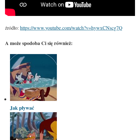
źródło:
https://www.youtube.com/watch?v=hywxCNscg7Q
A może spodoba Ci się również:
Jak pływać