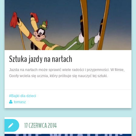
Sztuka jazdy na nartach
Jazda na nartach może sprawić wiele radości i przyjemności. W filmie,
Goofy wciela się ucznia, który próbuje się nauczyć tej sztuki.
Bajki dla dzieci
tomasz
17 CZERWCA 2014