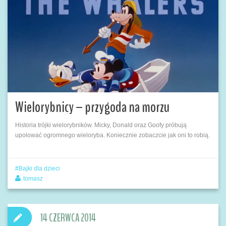
Wielorybnicy – przygoda na morzu
Historia trójki wielorybników. Micky, Donald oraz Goofy próbują
upolować ogromnego wieloryba. Koniecznie zobaczcie jak oni to robią.
Bajki dla dzieci
tomasz
14 CZERWCA 2014