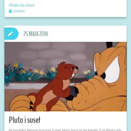
Bajki dla dzieci
tomasz
25 MAJA 2014
Pluto i suseł
W ogródku Minnie buszuje suseł, który niszczy jej kwiaty. Czy Pluto uda