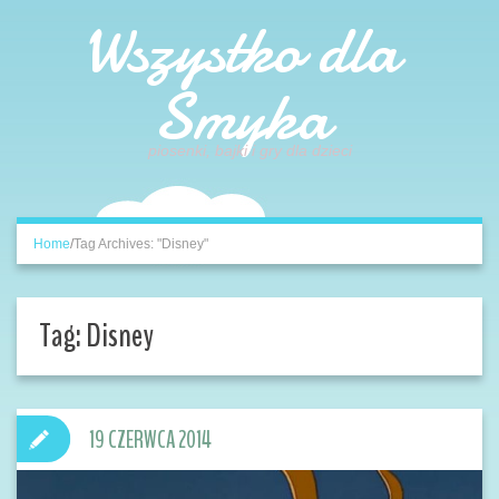
Wszystko dla
Smyka
piosenki, bajki i gry dla dzieci
Home
/
Tag Archives: "Disney"
Tag:
Disney
19 CZERWCA 2014