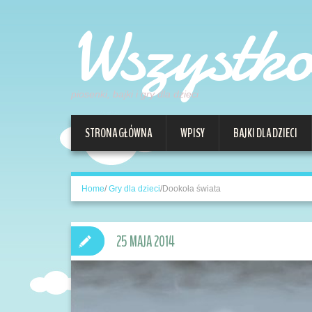
Wszystk
piosenki, bajki i gry dla dzieci
STRONA GŁÓWNA
WPISY
BAJKI DLA DZIECI
Home
/
Gry dla dzieci
/
Dookoła świata
25 MAJA 2014