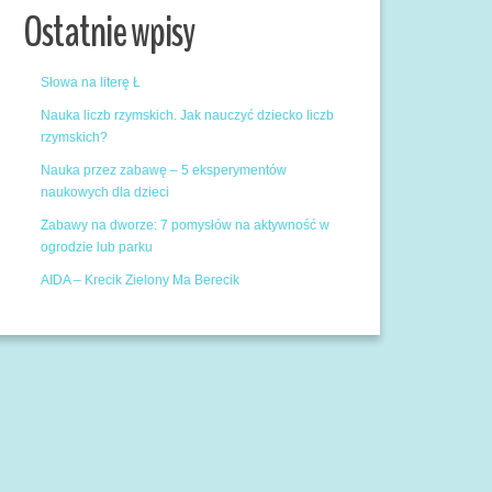
Ostatnie wpisy
Słowa na literę Ł
Nauka liczb rzymskich. Jak nauczyć dziecko liczb
rzymskich?
Nauka przez zabawę – 5 eksperymentów
naukowych dla dzieci
Zabawy na dworze: 7 pomysłów na aktywność w
ogrodzie lub parku
AIDA – Krecik Zielony Ma Berecik