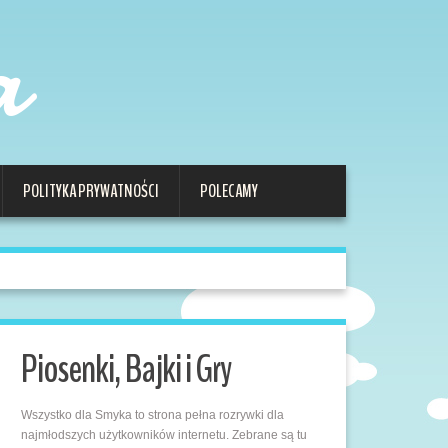
a
POLITYKA PRYWATNOŚCI
POLECAMY
Piosenki, Bajki i Gry
Wszystko dla Smyka to strona pełna rozrywki dla
najmłodszych użytkowników internetu. Zebrane są tu