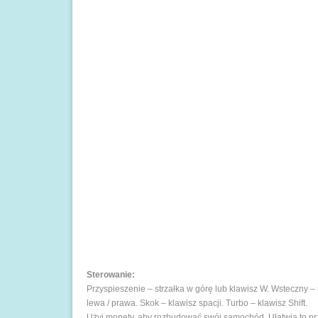
Sterowanie:
Przyspieszenie – strzałka w górę lub klawisz W. Wsteczny – s
lewa / prawa. Skok – klawisz spacji. Turbo – klawisz Shift.
Użyj monety, aby rozbudować swój samochód. Ułatwia to prze