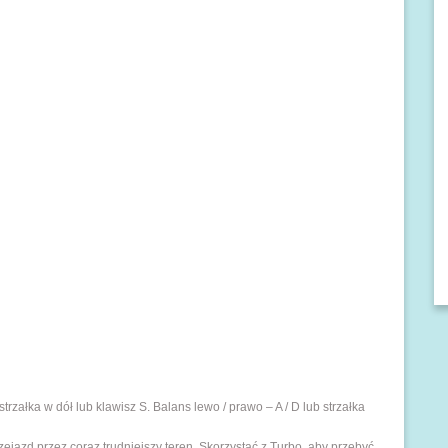
trzałka w dół lub klawisz S. Balans lewo / prawo – A / D lub strzałka
jazd przez coraz trudniejszy teren. Skorzystać z Turbo, aby przebyć