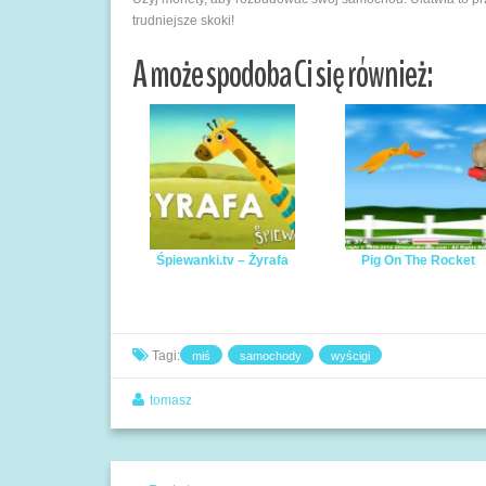
trudniejsze skoki!
A może spodoba Ci się również:
Śpiewanki.tv – Żyrafa
Pig On The Rocket
Tagi:
miś
samochody
wyścigi
tomasz