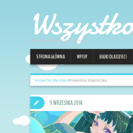
Wszystk
piosenki, bajki i gry dla dzieci
STRONA GŁÓWNA
WPISY
BAJKI DLA DZIECI
Home
/
Gry dla dzieci
/
Podwodna Księżniczka
9 WRZEŚNIA 2014