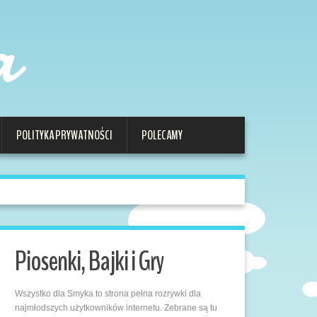
a
POLITYKA PRYWATNOŚCI
POLECAMY
Piosenki, Bajki i Gry
Wszystko dla Smyka to strona pełna rozrywki dla
najmłodszych użytkowników internetu. Zebrane są tu