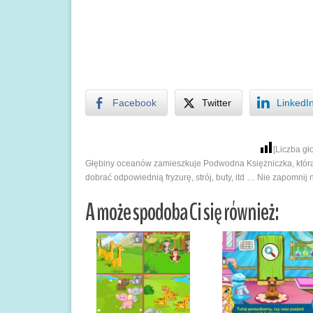
Facebook
Twitter
LinkedI
[Liczba g
Głębiny oceanów zamieszkuje Podwodna Księżniczka, która, 
dobrać odpowiednią fryzurę, strój, buty, itd … Nie zapomnij 
A może spodoba Ci się również: