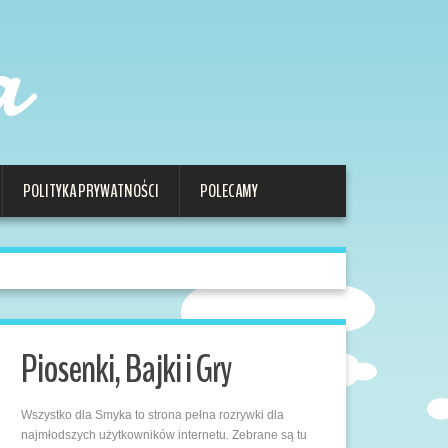
a
POLITYKA PRYWATNOŚCI
POLECAMY
Piosenki, Bajki i Gry
Wszystko dla Smyka to strona pełna rozrywki dla
najmłodszych użytkowników internetu. Zebrane są tu