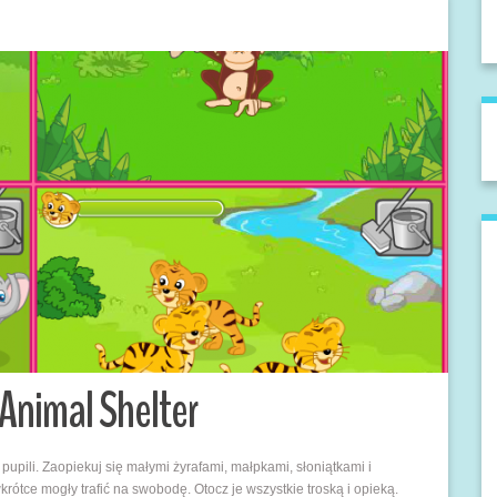
Animal Shelter
upili. Zaopiekuj się małymi żyrafami, małpkami, słoniątkami i
krótce mogły trafić na swobodę. Otocz je wszystkie troską i opieką.