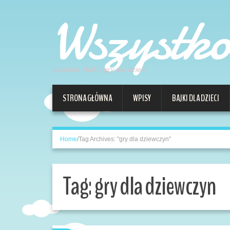
Wszystk
piosenki, bajki i gry dla dzieci
STRONA GŁÓWNA
WPISY
BAJKI DLA DZIECI
Home
/
Tag Archives: "gry dla dziewczyn"
Tag:
gry dla dziewczyn