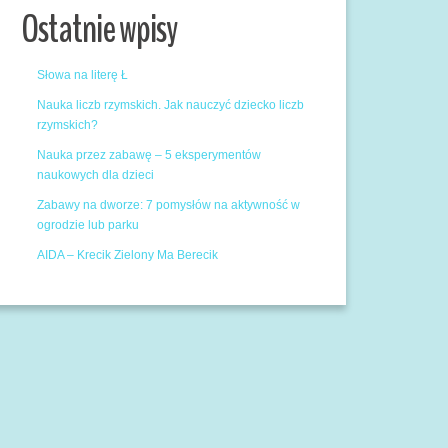
Ostatnie wpisy
Słowa na literę Ł
Nauka liczb rzymskich. Jak nauczyć dziecko liczb
rzymskich?
Nauka przez zabawę – 5 eksperymentów
naukowych dla dzieci
Zabawy na dworze: 7 pomysłów na aktywność w
ogrodzie lub parku
AIDA – Krecik Zielony Ma Berecik