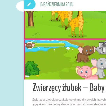
16 PAŹDZIERNIKA 2014
Zwierzęcy żłobek – Baby 
Zwierzęcy żłobek poszukuje opiekuna dla swoich małych p
tygryskami. Zrób wszystko, aby te urocze zwierzątka już w