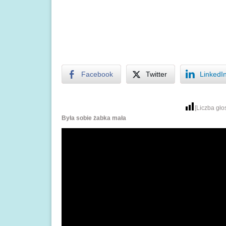
Facebook
Twitter
LinkedI
[Liczba gł
Była sobie żabka mała