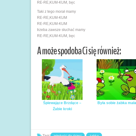
RE-RE,KUM-KUM, bęc
Taki z tego morał mamy
RE-RE,KUM-KUM
RE-RE,KUM-KUM
trzeba zawsze słuchać mamy
RE-RE,KUM-KUM, bęc
A może spodoba Ci się również:
Śpiewające Brzdące –
Była sobie żabka mał
Żabie kroki
Tagi:
teledyski dla dzieci
żabka