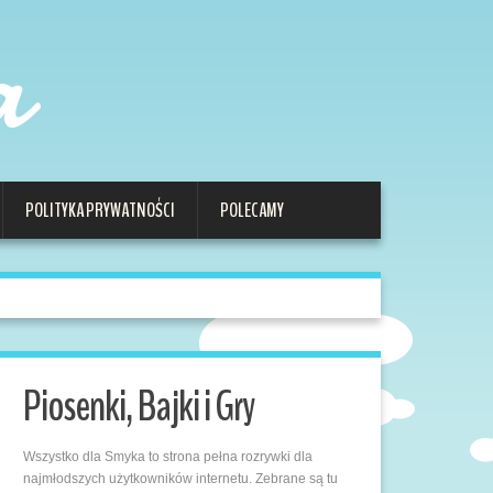
a
POLITYKA PRYWATNOŚCI
POLECAMY
Piosenki, Bajki i Gry
Wszystko dla Smyka to strona pełna rozrywki dla
najmłodszych użytkowników internetu. Zebrane są tu