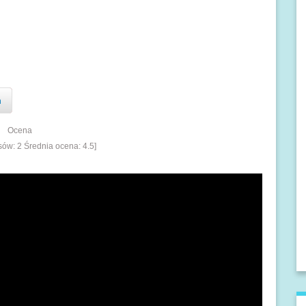
n
Ocena
osów:
2
Średnia ocena:
4.5
]