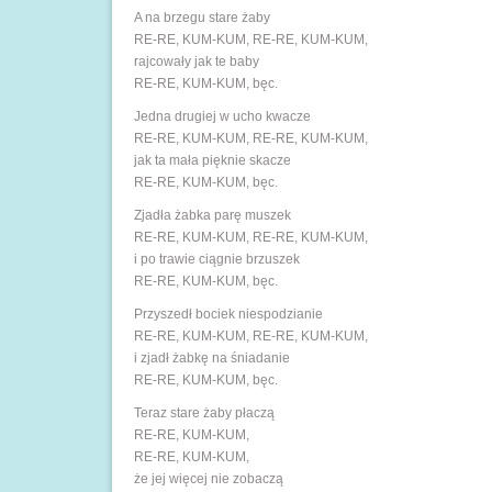
A na brzegu stare żaby
RE-RE, KUM-KUM, RE-RE, KUM-KUM,
rajcowały jak te baby
RE-RE, KUM-KUM, bęc.
Jedna drugiej w ucho kwacze
RE-RE, KUM-KUM, RE-RE, KUM-KUM,
jak ta mała pięknie skacze
RE-RE, KUM-KUM, bęc.
Zjadła żabka parę muszek
RE-RE, KUM-KUM, RE-RE, KUM-KUM,
i po trawie ciągnie brzuszek
RE-RE, KUM-KUM, bęc.
Przyszedł bociek niespodzianie
RE-RE, KUM-KUM, RE-RE, KUM-KUM,
i zjadł żabkę na śniadanie
RE-RE, KUM-KUM, bęc.
Teraz stare żaby płaczą
RE-RE, KUM-KUM,
RE-RE, KUM-KUM,
że jej więcej nie zobaczą