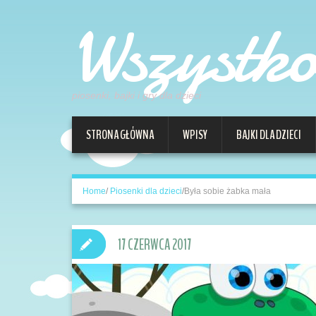
Wszystk
piosenki, bajki i gry dla dzieci
STRONA GŁÓWNA
WPISY
BAJKI DLA DZIECI
Home
/
Piosenki dla dzieci
/
Była sobie żabka mała
17 CZERWCA 2017