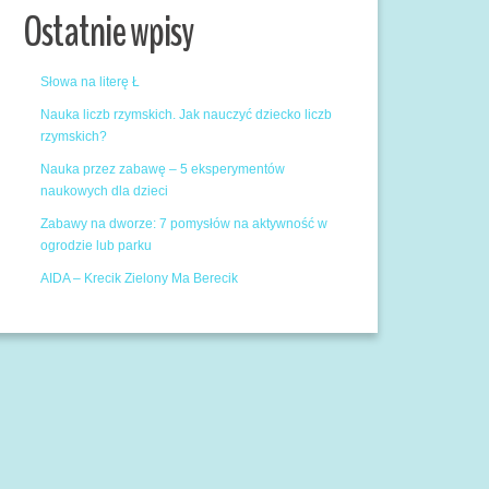
Ostatnie wpisy
Słowa na literę Ł
Nauka liczb rzymskich. Jak nauczyć dziecko liczb
rzymskich?
Nauka przez zabawę – 5 eksperymentów
naukowych dla dzieci
Zabawy na dworze: 7 pomysłów na aktywność w
ogrodzie lub parku
AIDA – Krecik Zielony Ma Berecik