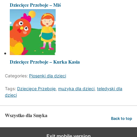
Dziecięce Przeboje – Miś
Dziecięce Przeboje – Kurka Kasia
Categories:
Piosenki dla dzieci
Tags:
Dziecięce Przeboje
,
muzyka dla dzieci
,
teledyski dla
dzieci
Wszystko dla Smyka
Back to top
Exit mobile version