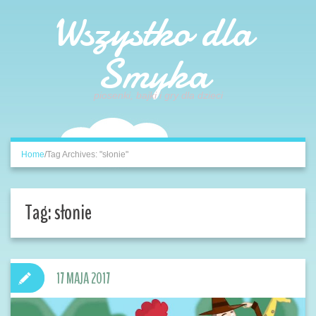
Wszystko dla
Smyka
piosenki, bajki i gry dla dzieci
Home
/
Tag Archives: "słonie"
Tag:
słonie
17 MAJA 2017