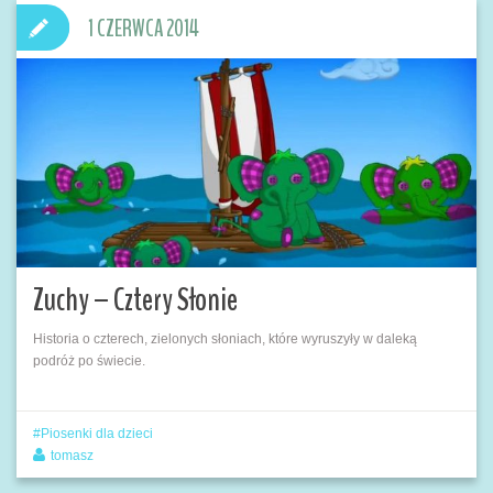
1 CZERWCA 2014
Zuchy – Cztery Słonie
Historia o czterech, zielonych słoniach, które wyruszyły w daleką
podróż po świecie.
Piosenki dla dzieci
tomasz