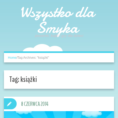
Wszystko dla
Smyka
piosenki, bajki i gry dla dzieci
Home
/
Tag Archives: "książki"
Tag:
książki
8 CZERWCA 2014