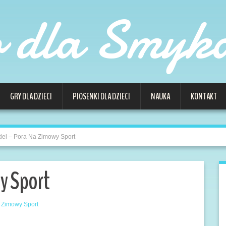
o dla Smyk
GRY DLA DZIECI
PIOSENKI DLA DZIECI
NAUKA
KONTAKT
el – Pora Na Zimowy Sport
y Sport
 Zimowy Sport