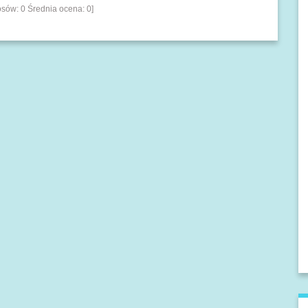
łosów:
0
Średnia ocena:
0
]