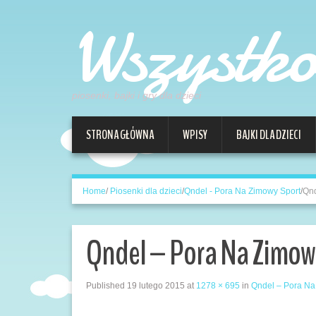
Wszystk
piosenki, bajki i gry dla dzieci
STRONA GŁÓWNA
WPISY
BAJKI DLA DZIECI
Home
/
Piosenki dla dzieci
/
Qndel - Pora Na Zimowy Sport
/
Qnd
Qndel – Pora Na Zimow
Published
19 lutego 2015
at
1278 × 695
in
Qndel – Pora Na