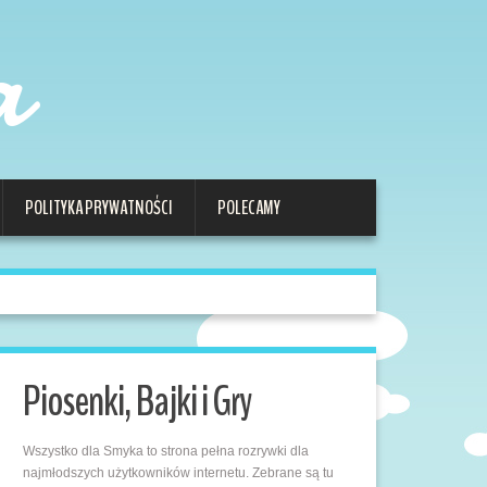
a
POLITYKA PRYWATNOŚCI
POLECAMY
Piosenki, Bajki i Gry
Wszystko dla Smyka to strona pełna rozrywki dla
najmłodszych użytkowników internetu. Zebrane są tu