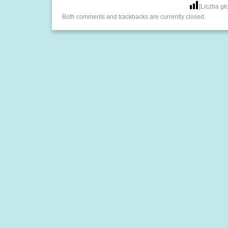
[Liczba g
Both comments and trackbacks are currently closed.