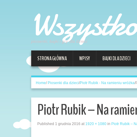
Wszystk
piosenki, bajki i gry dla dzieci
STRONA GŁÓWNA
WPISY
BAJKI DLA DZIECI
Home
/
Piosenki dla dzieci
/
Piotr Rubik - Na ramieniu wróżka
/
Piotr Rubik – Na ramie
Published
1 grudnia 2016
at
1920 × 1080
in
Piotr Rubik – 