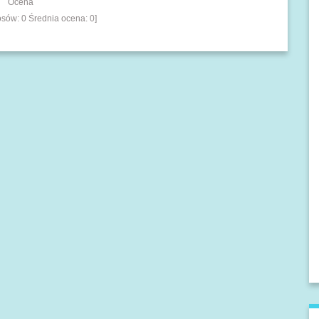
Ocena
łosów:
0
Średnia ocena:
0
]