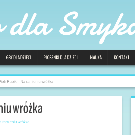
o dla Smyk
GRY DLA DZIECI
PIOSENKI DLA DZIECI
NAUKA
KONTAKT
Piotr Rubik – Na ramieniu wróżka
niu wróżka
Na ramieniu wróżka