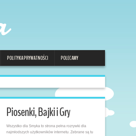
a
POLITYKA PRYWATNOŚCI
POLECAMY
Piosenki, Bajki i Gry
Wszystko dla Smyka to strona pełna rozrywki dla
najmłodszych użytkowników internetu. Zebrane są tu