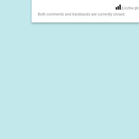
[Liczba g
Both comments and trackbacks are currently closed.