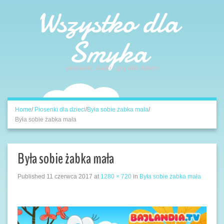
Wszystko dla
Smyka
piosenki, bajki i gry dla dzieci
Home
/
Piosenki dla dzieci
/
Była sobie żabka mała
/
Była sobie żabka mała
Była sobie żabka mała
Published
11 czerwca 2017
at
1280 × 720
in
Była sobie żabka mała