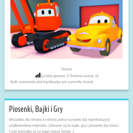
Ocena
[Liczba głosów:
0
Średnia ocena:
0
]
Both comments and trackbacks are currently closed.
Piosenki, Bajki i Gry
Wszystko dla Smyka to strona pełna rozrywki dla najmłodszych
użytkowników internetu. Zebrane są tu bajki, gry i piosenki dla dzieci.
Czyli wszystko to co bawi nasze Smyki :)