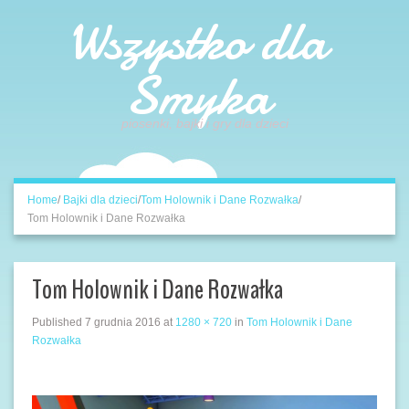
Wszystko dla
Smyka
piosenki, bajki i gry dla dzieci
Home
/
Bajki dla dzieci
/
Tom Holownik i Dane Rozwałka
/
Tom Holownik i Dane Rozwałka
Tom Holownik i Dane Rozwałka
Published
7 grudnia 2016
at
1280 × 720
in
Tom Holownik i Dane
Rozwałka