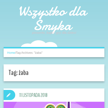
Wszystko dla
Smyka
piosenki, bajki i gry dla dzieci
Home
/
Tag Archives: "żaba"
Tag:
żaba
11 LISTOPADA 2018