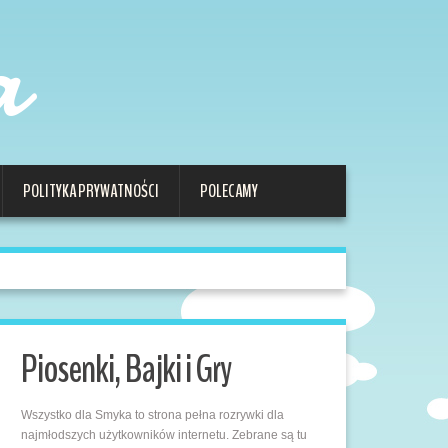
a
POLITYKA PRYWATNOŚCI
POLECAMY
Piosenki, Bajki i Gry
Wszystko dla Smyka to strona pełna rozrywki dla
najmłodszych użytkowników internetu. Zebrane są tu