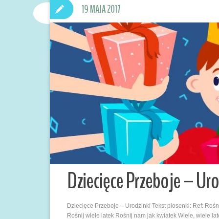
19 MAJA 2017
Dziecięce Przeboje – Uro
Dziecięce Przeboje – Urodzinki Tekst piosenki: Ref: Rośni
Rośnij wiele latek Rośnij nam jak kwiatek Wiele, wiele l