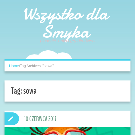
Wszystko dla
Smyka
piosenki, bajki i gry dla dzieci
Home
/
Tag Archives: "sowa"
Tag:
sowa
10 CZERWCA 2017