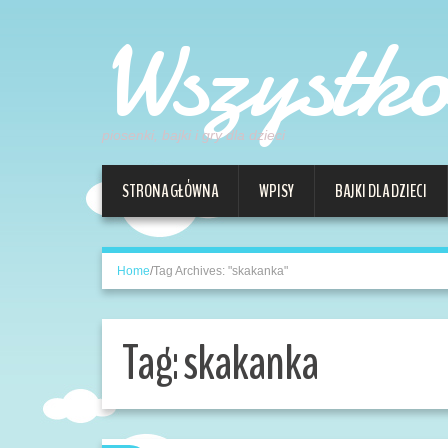
Wszystk
piosenki, bajki i gry dla dzieci
STRONA GŁÓWNA
WPISY
BAJKI DLA DZIECI
Home
/
Tag Archives: "skakanka"
Tag:
skakanka