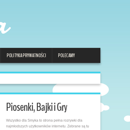
a
POLITYKA PRYWATNOŚCI
POLECAMY
Piosenki, Bajki i Gry
Wszystko dla Smyka to strona pełna rozrywki dla
najmłodszych użytkowników internetu. Zebrane są tu