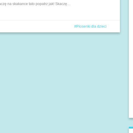
aczę na skakance tato popatrz jak! Skaczę…
Piosenki dla dzieci