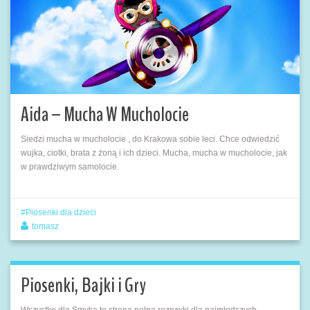
Aida – Mucha W Mucholocie
Siedzi mucha w mucholocie , do Krakowa sobie leci. Chce odwiedzić
wujka, ciotki, brata z żoną i ich dzieci. Mucha, mucha w mucholocie, jak
w prawdziwym samolocie.
Piosenki dla dzieci
tomasz
Piosenki, Bajki i Gry
Wszystko dla Smyka to strona pełna rozrywki dla najmłodszych