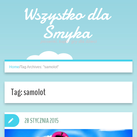
Wszystko dla
Smyka
piosenki, bajki i gry dla dzieci
Home
/
Tag Archives: "samolot"
Tag:
samolot
28 STYCZNIA 2015