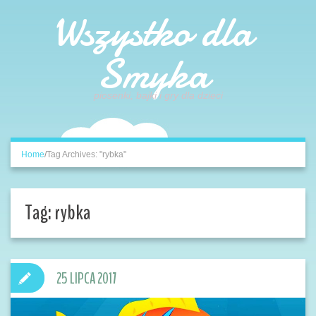
Wszystko dla
Smyka
piosenki, bajki i gry dla dzieci
Home
/
Tag Archives: "rybka"
Tag:
rybka
25 LIPCA 2017