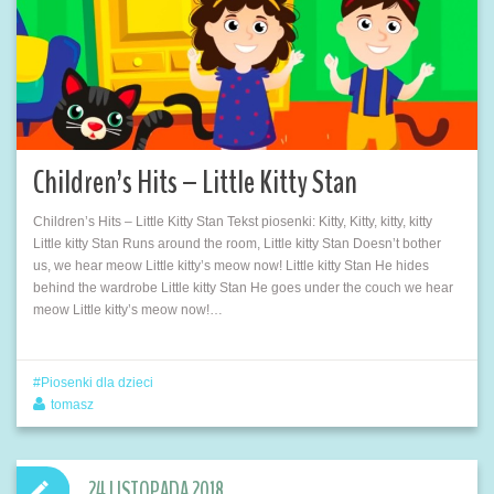
Children’s Hits – Little Kitty Stan
Children’s Hits – Little Kitty Stan Tekst piosenki: Kitty, Kitty, kitty, kitty
Little kitty Stan Runs around the room, Little kitty Stan Doesn’t bother
us, we hear meow Little kitty’s meow now! Little kitty Stan He hides
behind the wardrobe Little kitty Stan He goes under the couch we hear
meow Little kitty’s meow now!…
Piosenki dla dzieci
tomasz
24 LISTOPADA 2018