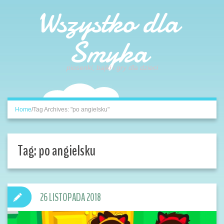
Wszystko dla
Smyka
piosenki, bajki i gry dla dzieci
Home
/
Tag Archives: "po angielsku"
Tag:
po angielsku
26 LISTOPADA 2018