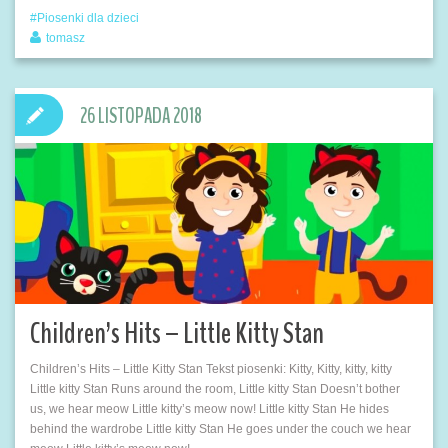
Piosenki dla dzieci
tomasz
26 LISTOPADA 2018
Children’s Hits – Little Kitty Stan
Children’s Hits – Little Kitty Stan Tekst piosenki: Kitty, Kitty, kitty, kitty
Little kitty Stan Runs around the room, Little kitty Stan Doesn’t bother
us, we hear meow Little kitty’s meow now! Little kitty Stan He hides
behind the wardrobe Little kitty Stan He goes under the couch we hear