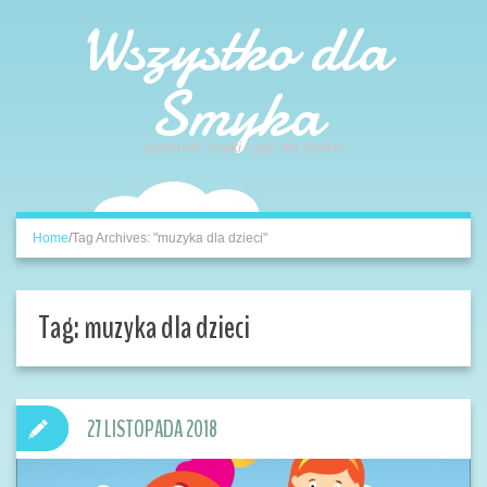
Wszystko dla
Smyka
piosenki, bajki i gry dla dzieci
Home
/
Tag Archives: "muzyka dla dzieci"
Tag:
muzyka dla dzieci
27 LISTOPADA 2018