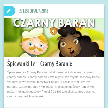
27 LISTOPADA 2018
Śpiewanki.tv – Czarny Baranie
Śpiewanki.tv – Czarny Baranie Tekst piosenki: Gdzie żeś Ty bywał,
czarny baranie, czarny baranie? We młynie, we młynie, mościwy Panie!
We młynie, we młynie, mościwy Panie! Co żeś tam robił, czarny
baranie, czarny baranie? Męł mąkę, męł mąkę mościwy Panie! Męł
mąkę, męł mąkę mościwy Panie! Cóż żeś tam pijał, czarny baranie,
czarny baranie? Miodeczek…