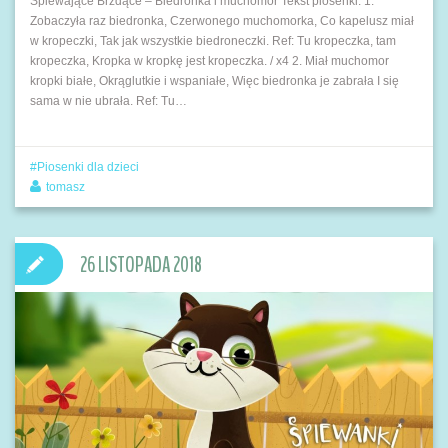
Śpiewające Brzdące – Biedronka i muchomor Tekst piosenki: 1.
Zobaczyła raz biedronka, Czerwonego muchomorka, Co kapelusz miał
w kropeczki, Tak jak wszystkie biedroneczki. Ref: Tu kropeczka, tam
kropeczka, Kropka w kropkę jest kropeczka. / x4 2. Miał muchomor
kropki białe, Okrąglutkie i wspaniałe, Więc biedronka je zabrała I się
sama w nie ubrała. Ref: Tu…
Piosenki dla dzieci
tomasz
26 LISTOPADA 2018