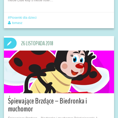
meow Little kitty’s meow now!…
Piosenki dla dzieci
tomasz
26 LISTOPADA 2018
Śpiewające Brzdące – Biedronka i
muchomor