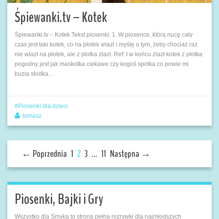
Śpiewanki.tv – Kotek
Śpiewanki.tv – Kotek Tekst piosenki: 1. W piosence, którą nucę cały
czas jest taki kotek, co na płotek wlazł i myślę o tym, żeby chociaż raz
nie wlazł na płotek, ale z płotka zlazł. Ref: I w końcu zlazł kotek z płotka
pogodny jest jak maskotka ciekawe czy kogoś spotka co powie mi
buzia słodka…
Piosenki dla dzieci
tomasz
← Poprzednia
1
2
3
…
11
Następna →
Piosenki, Bajki i Gry
Wszystko dla Smyka to strona pełna rozrywki dla najmłodszych