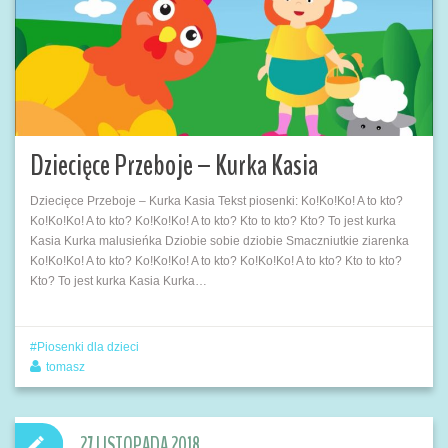
Dziecięce Przeboje – Kurka Kasia
Dziecięce Przeboje – Kurka Kasia Tekst piosenki: Ko!Ko!Ko! A to kto?
Ko!Ko!Ko! A to kto? Ko!Ko!Ko! A to kto? Kto to kto? Kto? To jest kurka
Kasia Kurka malusieńka Dziobie sobie dziobie Smaczniutkie ziarenka
Ko!Ko!Ko! A to kto? Ko!Ko!Ko! A to kto? Ko!Ko!Ko! A to kto? Kto to kto?
Kto? To jest kurka Kasia Kurka…
Piosenki dla dzieci
tomasz
27 LISTOPADA 2018