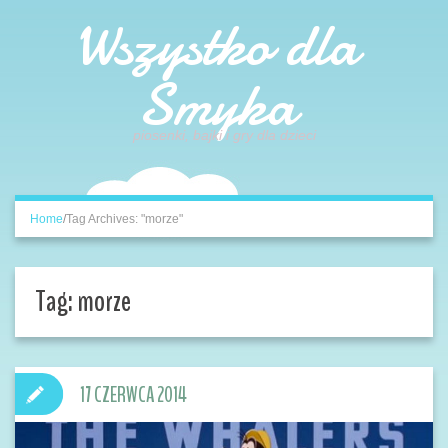
Wszystko dla
Smyka
piosenki, bajki i gry dla dzieci
Home
/
Tag Archives: "morze"
Tag:
morze
17 CZERWCA 2014