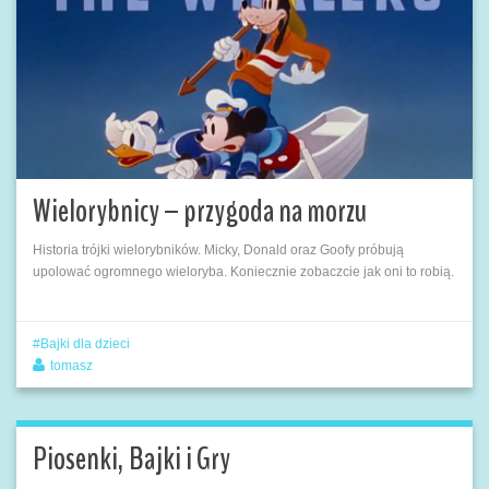
Wielorybnicy – przygoda na morzu
Historia trójki wielorybników. Micky, Donald oraz Goofy próbują
upolować ogromnego wieloryba. Koniecznie zobaczcie jak oni to robią.
Bajki dla dzieci
tomasz
Piosenki, Bajki i Gry