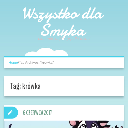
Wszystko dla
Smyka
piosenki, bajki i gry dla dzieci
Home
/
Tag Archives: "krówka"
Tag:
krówka
6 CZERWCA 2017