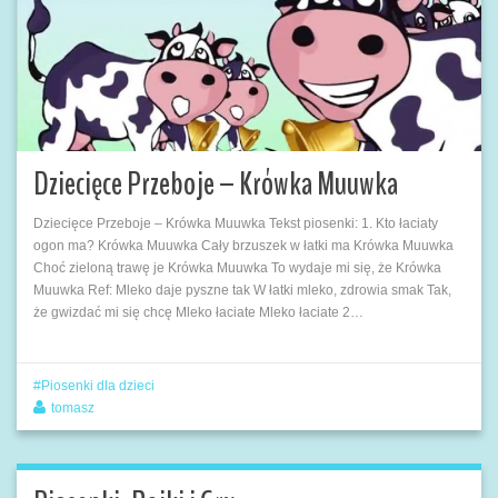
Dziecięce Przeboje – Krówka Muuwka
Dziecięce Przeboje – Krówka Muuwka Tekst piosenki: 1. Kto łaciaty
ogon ma? Krówka Muuwka Cały brzuszek w łatki ma Krówka Muuwka
Choć zieloną trawę je Krówka Muuwka To wydaje mi się, że Krówka
Muuwka Ref: Mleko daje pyszne tak W łatki mleko, zdrowia smak Tak,
że gwizdać mi się chcę Mleko łaciate Mleko łaciate 2…
Piosenki dla dzieci
tomasz