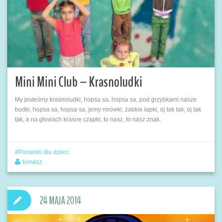
Mini Mini Club – Krasnoludki
My jesteśmy krasnoludki, hopsa sa, hopsa sa, pod grzybkami nasze
budki, hopsa sa, hopsa sa, jemy mrówki, żabkie łapki, oj tak tak, oj tak
tak, a na głowach krasne czapki, to nasz, to nasz znak.
Piosenki dla dzieci
tomasz
24 MAJA 2014