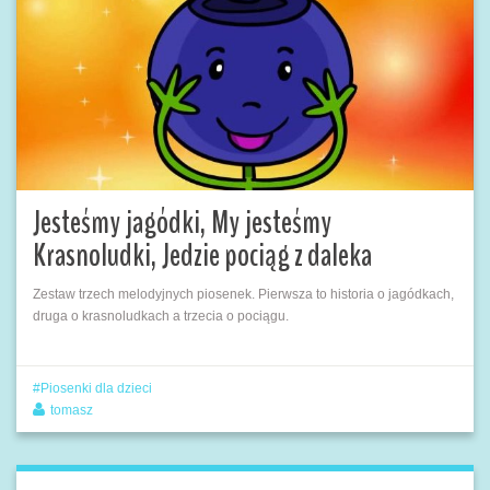
Jesteśmy jagódki, My jesteśmy
Krasnoludki, Jedzie pociąg z daleka
Zestaw trzech melodyjnych piosenek. Pierwsza to historia o jagódkach,
druga o krasnoludkach a trzecia o pociągu.
Piosenki dla dzieci
tomasz