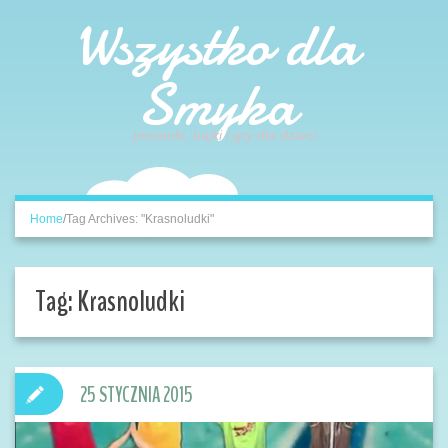
Wszystko dla
Smyka
piosenki, bajki i gry dla dzieci
Home
/
Tag Archives: "Krasnoludki"
Tag:
Krasnoludki
25 STYCZNIA 2015