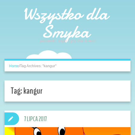
Wszystko dla
Smyka
piosenki, bajki i gry dla dzieci
Home
/
Tag Archives: "kangur"
Tag:
kangur
7 LIPCA 2017