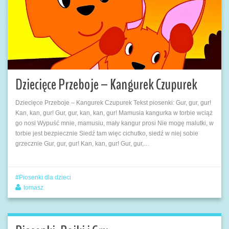
Dziecięce Przeboje – Kangurek Czupurek
Dziecięce Przeboje – Kangurek Czupurek Tekst piosenki: Gur, gur, gur!
Kan, kan, gur! Gur, gur, kan, kan, gur! Mamusia kangurka w torbie wciąż
go nosi Wypuść mnie, mamusiu, mały kangur prosi Nie mogę malutki, w
torbie jest bezpiecznie Siedź tam więc cichutko, siedź w niej sobie
grzecznie Gur, gur, gur! Kan, kan, gur! Gur, gur,…
Piosenki dla dzieci
tomasz