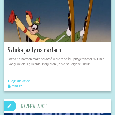
Sztuka jazdy na nartach
Jazda na nartach może sprawić wiele radości i przyjemności. W filmie,
Goofy wciela się ucznia, który próbuje się nauczyć tej sztuki.
Bajki dla dzieci
tomasz
17 CZERWCA 2014