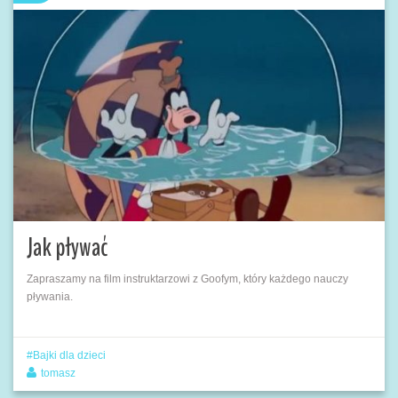
Jak pływać
Zapraszamy na film instruktarzowi z Goofym, który każdego nauczy
pływania.
Bajki dla dzieci
tomasz