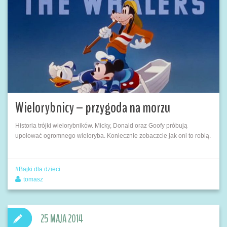
Wielorybnicy – przygoda na morzu
Historia trójki wielorybników. Micky, Donald oraz Goofy próbują
upolować ogromnego wieloryba. Koniecznie zobaczcie jak oni to robią.
Bajki dla dzieci
tomasz
25 MAJA 2014