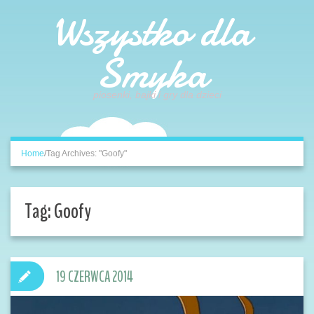
Wszystko dla
Smyka
piosenki, bajki i gry dla dzieci
Home
/
Tag Archives: "Goofy"
Tag:
Goofy
19 CZERWCA 2014