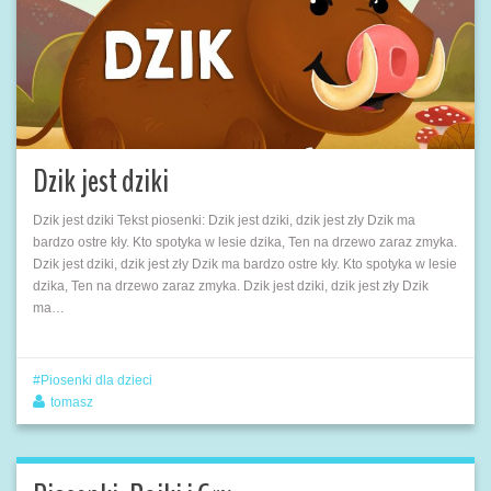
Dzik jest dziki
Dzik jest dziki Tekst piosenki: Dzik jest dziki, dzik jest zły Dzik ma
bardzo ostre kły. Kto spotyka w lesie dzika, Ten na drzewo zaraz zmyka.
Dzik jest dziki, dzik jest zły Dzik ma bardzo ostre kły. Kto spotyka w lesie
dzika, Ten na drzewo zaraz zmyka. Dzik jest dziki, dzik jest zły Dzik
ma…
Piosenki dla dzieci
tomasz