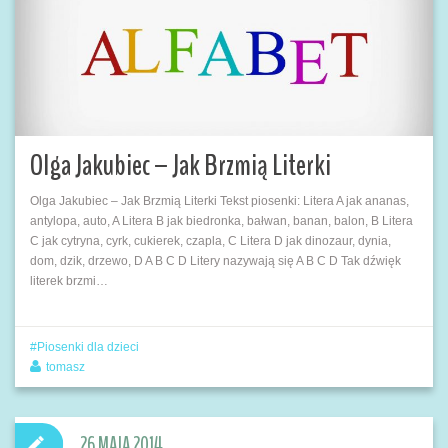
Olga Jakubiec – Jak Brzmią Literki
Olga Jakubiec – Jak Brzmią Literki Tekst piosenki: Litera A jak ananas,
antylopa, auto, A Litera B jak biedronka, bałwan, banan, balon, B Litera
C jak cytryna, cyrk, cukierek, czapla, C Litera D jak dinozaur, dynia,
dom, dzik, drzewo, D A B C D Litery nazywają się A B C D Tak dźwięk
literek brzmi…
Piosenki dla dzieci
tomasz
26 MAJA 2014