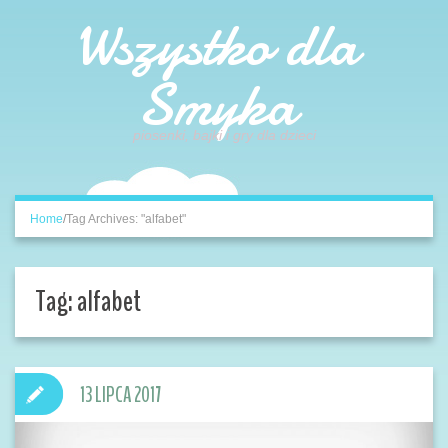
Wszystko dla
Smyka
piosenki, bajki i gry dla dzieci
Home
/
Tag Archives: "alfabet"
Tag:
alfabet
13 LIPCA 2017