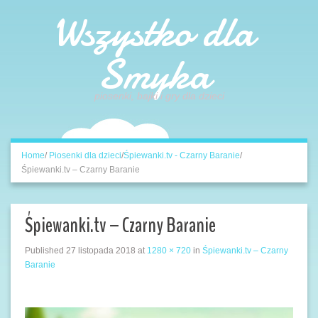
Wszystko dla
Smyka
piosenki, bajki i gry dla dzieci
Home
/
Piosenki dla dzieci
/
Śpiewanki.tv - Czarny Baranie
/
Śpiewanki.tv – Czarny Baranie
Śpiewanki.tv – Czarny Baranie
Published
27 listopada 2018
at
1280 × 720
in
Śpiewanki.tv – Czarny
Baranie