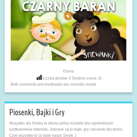
Ocena
[Liczba głosów:
0
Średnia ocena:
0
]
Both comments and trackbacks are currently closed.
Piosenki, Bajki i Gry
Wszystko dla Smyka to strona pełna rozrywki dla najmłodszych
użytkowników internetu. Zebrane są tu bajki, gry i piosenki dla dzieci.
Czyli wszystko to co bawi nasze Smyki :)