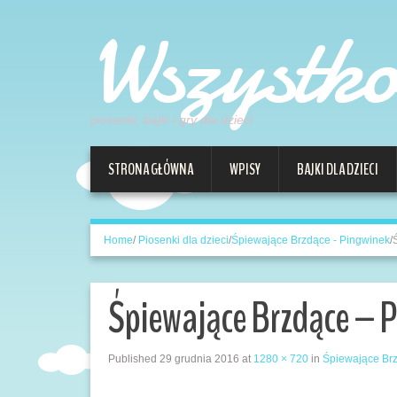
Wszystk
piosenki, bajki i gry dla dzieci
STRONA GŁÓWNA
WPISY
BAJKI DLA DZIECI
Home
/
Piosenki dla dzieci
/
Śpiewające Brzdące - Pingwinek
/
Śpiewające Brzdące – 
Published
29 grudnia 2016
at
1280 × 720
in
Śpiewające Br