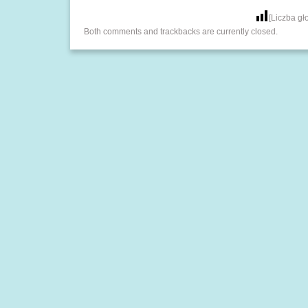
[Liczba g
Both comments and trackbacks are currently closed.