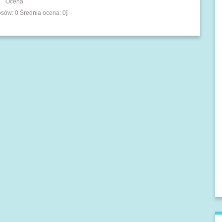
Ocena
łosów:
0
Średnia ocena:
0
]