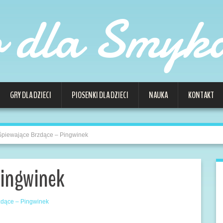
o dla Smyk
GRY DLA DZIECI
PIOSENKI DLA DZIECI
NAUKA
KONTAKT
Śpiewające Brzdące – Pingwinek
Pingwinek
zdące – Pingwinek