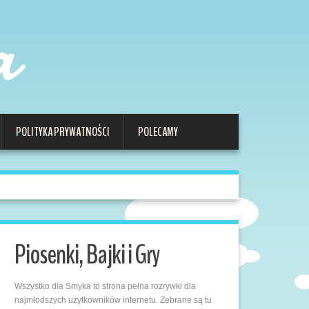
a
POLITYKA PRYWATNOŚCI
POLECAMY
Piosenki, Bajki i Gry
Wszystko dla Smyka to strona pełna rozrywki dla
najmłodszych użytkowników internetu. Zebrane są tu