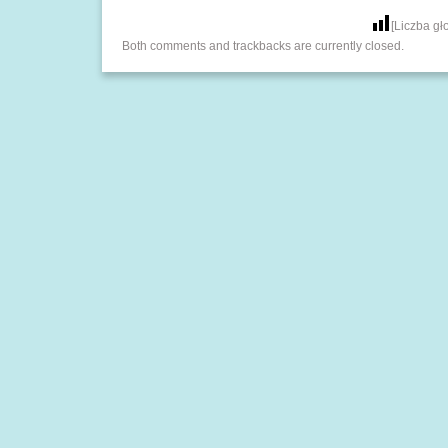
[Liczba g
Both comments and trackbacks are currently closed.