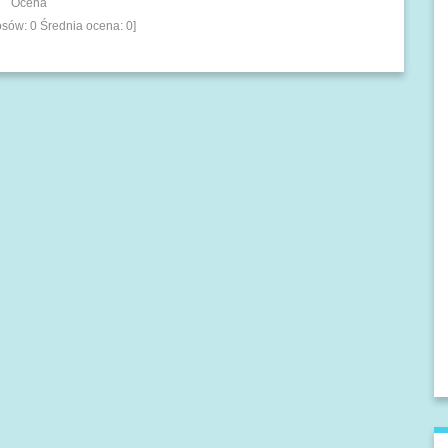
Ocena
łosów:
0
Średnia ocena:
0
]