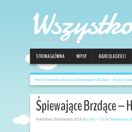
Wszystk
piosenki, bajki i gry dla dzieci
STRONA GŁÓWNA
WPISY
BAJKI DLA DZIECI
Home
/
Piosenki dla dzieci
/
Śpiewające Brzdące - Hopla, hopl
Śpiewające Brzdące – H
Published
28 listopada 2018
at
1280 × 720
in
Śpiewające Br