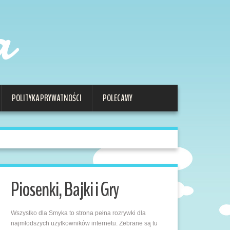
a
POLITYKA PRYWATNOŚCI
POLECAMY
Piosenki, Bajki i Gry
Wszystko dla Smyka to strona pełna rozrywki dla
najmłodszych użytkowników internetu. Zebrane są tu