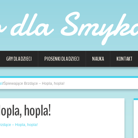
o dla Smyk
GRY DLA DZIECI
PIOSENKI DLA DZIECI
NAUKA
KONTAKT
a!
/
Śpiewające Brzdące – Hopla, hopla!
opla, hopla!
zdące – Hopla, hopla!