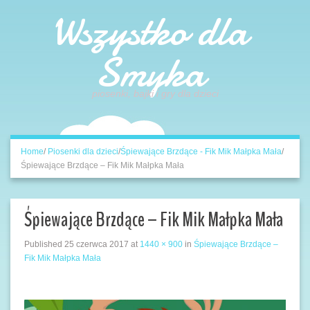
Wszystko dla
Smyka
piosenki, bajki i gry dla dzieci
Home
/
Piosenki dla dzieci
/
Śpiewające Brzdące - Fik Mik Małpka Mała
/
Śpiewające Brzdące – Fik Mik Małpka Mała
Śpiewające Brzdące – Fik Mik Małpka Mała
Published
25 czerwca 2017
at
1440 × 900
in
Śpiewające Brzdące –
Fik Mik Małpka Mała