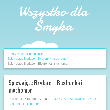
Wszystko dla
Smyka
piosenki, bajki i gry dla dzieci
Home
/
Piosenki dla dzieci
/
Śpiewające Brzdące - Biedronka i muchomor
/
Śpiewające Brzdące – Biedronka i muchomor
Śpiewające Brzdące – Biedronka i
muchomor
Published
26 listopada 2018
at
1280 × 720
in
Śpiewające Brzdące –
Biedronka i muchomor