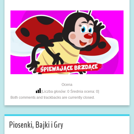
Ocena
[Liczba głosów:
0
Średnia ocena:
0
]
Both comments and trackbacks are currently closed.
Piosenki, Bajki i Gry