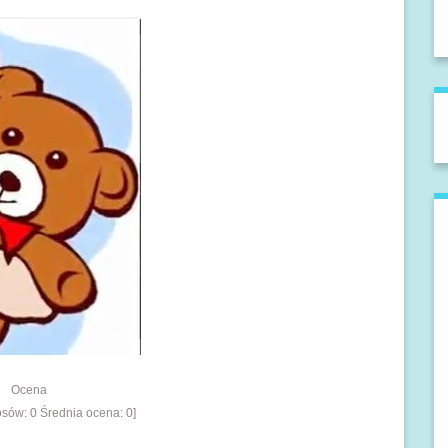
Ocena
łosów:
0
Średnia ocena:
0
]