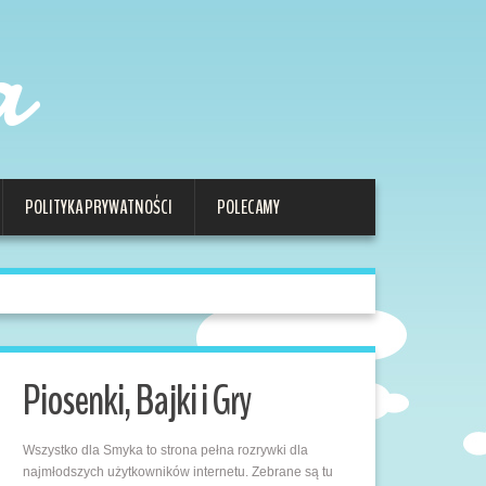
a
POLITYKA PRYWATNOŚCI
POLECAMY
Piosenki, Bajki i Gry
Wszystko dla Smyka to strona pełna rozrywki dla
najmłodszych użytkowników internetu. Zebrane są tu