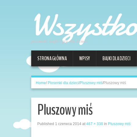
Wszystk
piosenki, bajki i gry dla dzieci
STRONA GŁÓWNA
WPISY
BAJKI DLA DZIECI
Home
/
Piosenki dla dzieci
/
Pluszowy miś
/
Pluszowy miś
Pluszowy miś
Published
1 czerwca 2014
at
467 × 338
in
Pluszowy miś